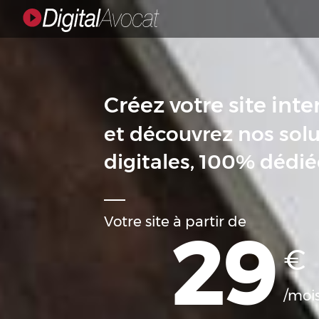
Créez votre site inte
et découvrez nos sol
digitales, 100% dédié
Votre site à partir de
29
€
/moi