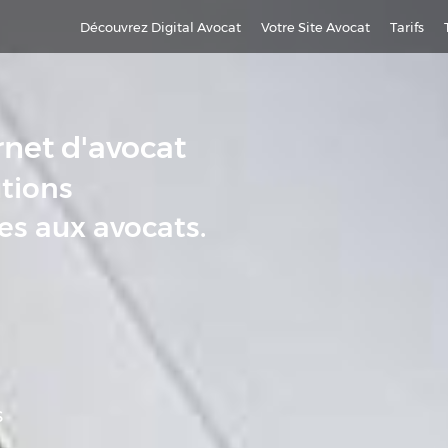
Découvrez Digital Avocat
Votre Site Avocat
Tarifs
rnet d'avocat
utions
es aux avocats.
s